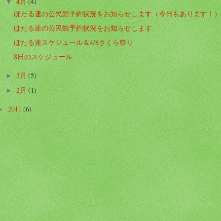
4月
(4)
▼
ほたる連の公民館予約状況をお知らせします（今日もあります！
ほたる連の公民館予約状況をお知らせします
ほたる連スケジュール＆4/8さくら祭り
8日のスケジュール
3月
(5)
►
2月
(1)
►
2011
(6)
►