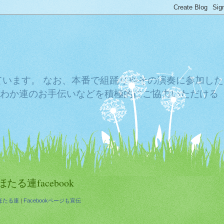
ています。 なお、本番で組踊りやその演奏に参加した
わか連のお手伝いなどを積極的にご協力いただける
ほたる連facebook
ほたる連
|
Facebookページも宣伝