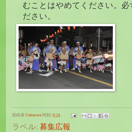
むことはやめてください。必
ださい。
投稿者
Unknown
時刻:
0:24
ラベル:
募集広報