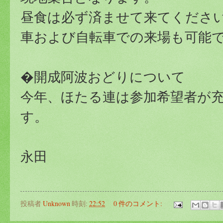
昼食は必ず済ませて来てくださ
車および自転車での来場も可能
�開成阿波おどりについて
今年、ほたる連は参加希望者が
す。
永田
投稿者
Unknown
時刻:
22:52
0 件のコメント: