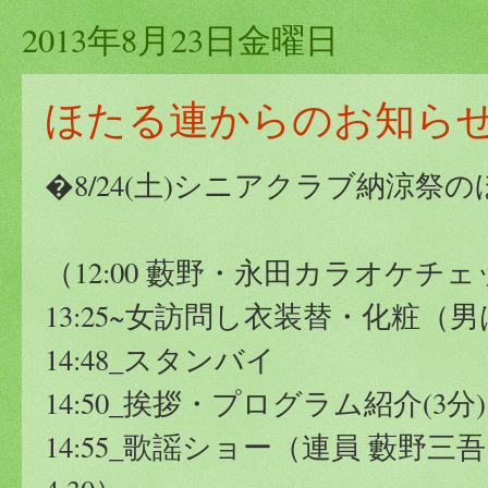
2013年8月23日金曜日
ほたる連からのお知ら
�8/24(土)シニアクラブ納涼
（12:00 藪野・永田カラオケ
13:25~女訪問し衣装替・化粧（男
14:48_スタンバイ
14:50_挨拶・プログラム紹介(3分)
14:55_歌謡ショー（連員 藪野三