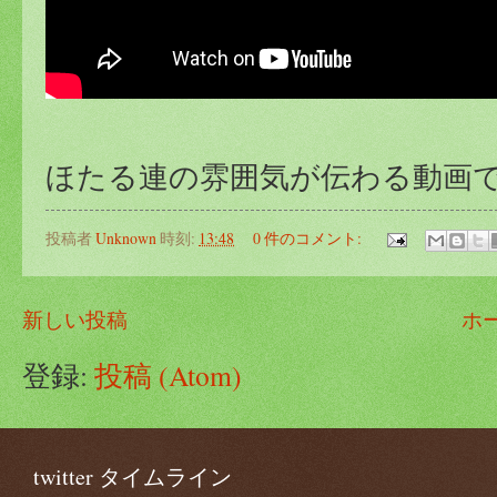
ほたる連の雰囲気が伝わる動画
投稿者
Unknown
時刻:
13:48
0 件のコメント:
新しい投稿
ホ
登録:
投稿 (Atom)
twitter タイムライン