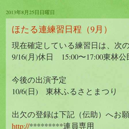
2013年8月25日日曜日
ほたる連練習日程（9月）
現在確定している練習日は、次
9/16(月)休日 15:00〜17:00
今後の出演予定
10/6(日) 東林ふるさとまつり
出欠の登録は下記（伝助）へお
http://
*********連員専用