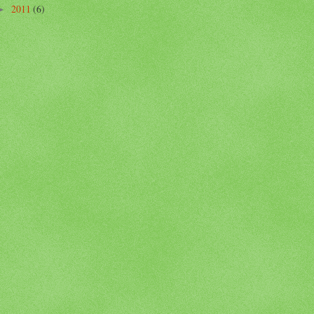
2011
(6)
►