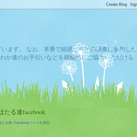
ています。 なお、本番で組踊りやその演奏に参加した
わか連のお手伝いなどを積極的にご協力いただける
ほたる連facebook
ほたる連
|
Facebookページも宣伝