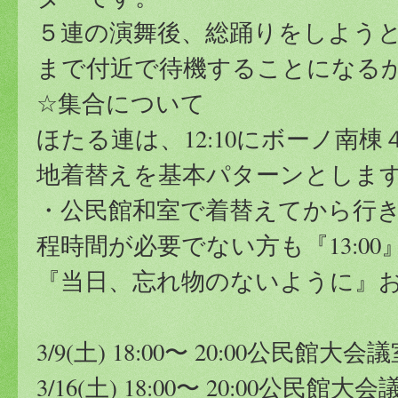
５連の演舞後、総踊りをしよう
まで付近で待機することになる
☆集合について
ほたる連は、12:10にボーノ南
地着替えを基本パターンとしま
・公民館和室で着替えてから行
程時間が必要でない方も『13:0
『当日、忘れ物のないように』
3/9(土) 18:00〜 20:00公民館大会
3/16(土) 18:00〜 20:00公民館大会