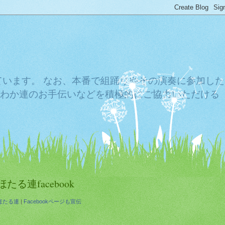
ています。 なお、本番で組踊りやその演奏に参加した
わか連のお手伝いなどを積極的にご協力いただける
ほたる連facebook
ほたる連
|
Facebookページも宣伝