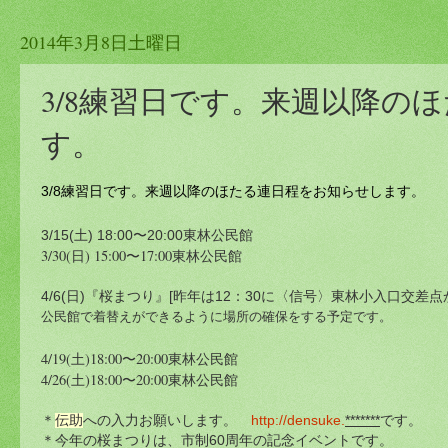
2014年3月8日土曜日
3/8練習日です。来週以降の
す。
3/8練習日です。来週以降のほたる連日程をお知らせします。
東林公民館
3/15(土)
18:00〜
20:00
3/30(日) 15:00〜17:00東林公民館
4/6(日)『桜まつり』[昨年は12：30に〈信号〉東林小入口交差
公民館で着替えができるように場所の確保をする予定です。
4/19(土)18:00〜20:00東林公民館
4/26(土)18:00〜20:00東林公民館
＊
伝助
への入力お願いします。
http://densuke.
*******
です。
＊今年の桜まつりは、市制60周年の記念イベントです。