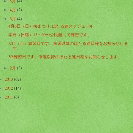
5月
(4)
►
4月
(2)
►
3月
(4)
▼
4月6日（日）桜まつり: ほたる連スケジュール
本日（日曜）15：00〜公民館にて練習です。
3/15（土）練習日です。来週以降のほたる連日程をお知らせしま
す。
3/8練習日です。来週以降のほたる連日程をお知らせします。
2月
(3)
►
2013
(62)
►
2012
(14)
►
2011
(6)
►