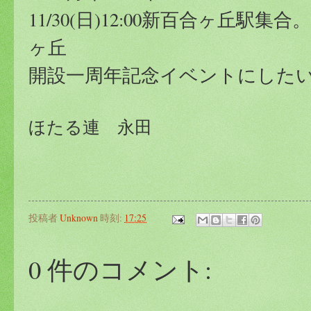
11/30(日)12:00新百合ヶ丘駅
ヶ丘
開設一周年記念イベントにした
ほたる連 永田
投稿者
Unknown
時刻:
17:25
0 件のコメント: